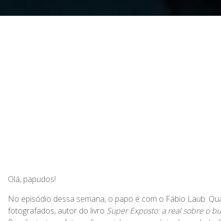
Olá, papudos!
No episódio dessa semana, o papo é com o Fábio Laub. Qua
fotografados, autor do livro
Super Exposto: a real sobre o bu