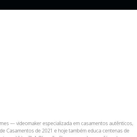
ilmes — videomaker especializada em casamentos autênticos,
ker de Casamentos de 2021 e hoje também educa centenas de