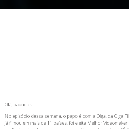
Olá, papudos!
No episódio dessa semana, o papo é com a Olga, da Olga F
já filmou em mais de 11 países, foi eleita Melhor Videoma