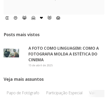
👏
😍
😹
🤗
❤
😻
😱
Posts mais vistos
A FOTO COMO LINGUAGEM: COMO A
FOTOGRAFIA MOLDA A ESTÉTICA DO
CINEMA
15 de abril de 2025
Veja mais assuntos
Papo de Fotógrafo
Participação Especial
Vale a Pen