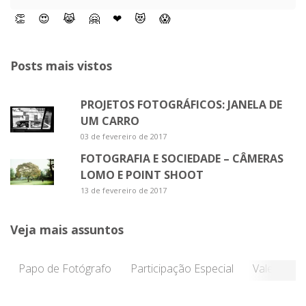
👏
😍
😹
🤗
❤
😻
😱
Posts mais vistos
PROJETOS FOTOGRÁFICOS: JANELA DE
UM CARRO
03 de fevereiro de 2017
FOTOGRAFIA E SOCIEDADE – CÂMERAS
LOMO E POINT SHOOT
13 de fevereiro de 2017
Veja mais assuntos
Papo de Fotógrafo
Participação Especial
Vale a Pen