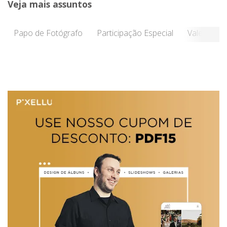
Veja mais assuntos
Papo de Fotógrafo
Participação Especial
Vale a Pen