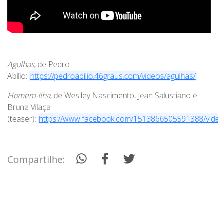
Agulhas
, de Pedro
Abílio:
https://pedroabilio.46graus.com/videos/agulhas/
Homem-Ilha
, de Weslley Nascimento, Jean Salustiano e
Bruna Vilaça
(teaser):
https://www.facebook.com/1513866505591388/vi
Compartilhe: