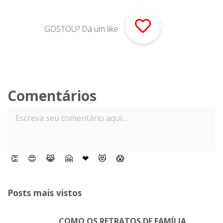
GOSTOU? Dá um like
Comentários
👏
😍
😹
🤗
❤
😻
😱
Posts mais vistos
COMO OS RETRATOS DE FAMÍLIA