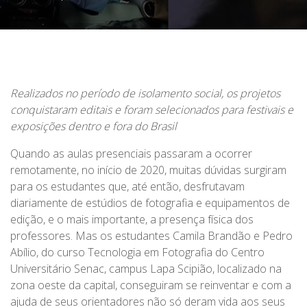
Realizados no período de isolamento social, os projetos
conquistaram editais e foram selecionados para festivais e
exposições dentro e fora do Brasil
Quando as aulas presenciais passaram a ocorrer
remotamente, no início de 2020, muitas dúvidas surgiram
para os estudantes que, até então, desfrutavam
diariamente de estúdios de fotografia e equipamentos de
edição, e o mais importante, a presença física dos
professores. Mas os estudantes Camila Brandão e Pedro
Abílio, do curso Tecnologia em Fotografia do Centro
Universitário Senac, campus Lapa Scipião, localizado na
zona oeste da capital, conseguiram se reinventar e com a
ajuda de seus orientadores não só deram vida aos seus