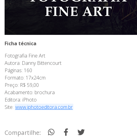
Ficha técnica
Fotografia Fine Art
Autora: Danny Bittencourt
Páginas: 160
Formato: 17x24cm
Preço: R$ 59,00
Acabamento: brochura
Editora: iPhoto
Site:
www
.
iphotoeditora
.
com
.
br
Compartilhe: