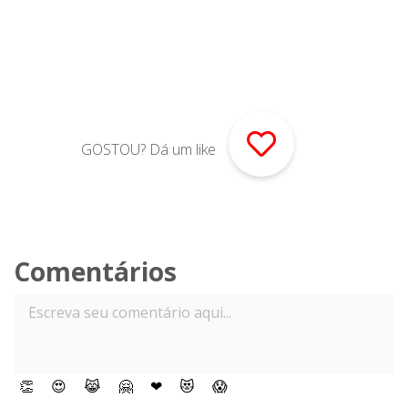
GOSTOU? Dá um like
Comentários
👏
😍
😹
🤗
❤
😻
😱