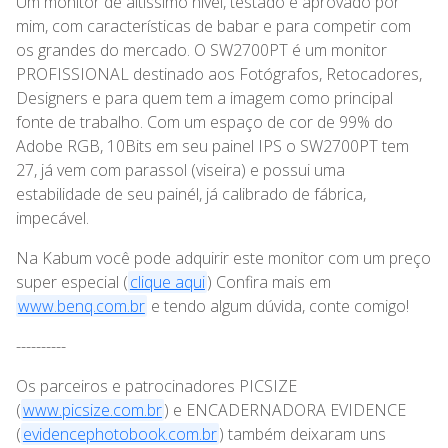
Um monitor de altíssimo nível, testado e aprovado por
mim, com características de babar e para competir com
os grandes do mercado. O SW2700PT é um monitor
PROFISSIONAL destinado aos Fotógrafos, Retocadores,
Designers e para quem tem a imagem como principal
fonte de trabalho. Com um espaço de cor de 99% do
Adobe RGB, 10Bits em seu painel IPS o SW2700PT tem
27, já vem com parassol (viseira) e possui uma
estabilidade de seu painél, já calibrado de fábrica,
impecável.
Na Kabum você pode adquirir este monitor com um preço
super especial (⁠
clique aqui⁠
) Confira mais em
www.benq.com.br⁠
e tendo algum dúvida, conte comigo!
----------
Os parceiros e patrocinadores PICSIZE
(⁠
www.picsize.com.br⁠
) e ENCADERNADORA EVIDENCE
(⁠
evidencephotobook.com.br⁠
) também deixaram uns