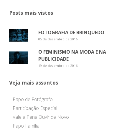
Posts mais vistos
FOTOGRAFIA DE BRINQUEDO
05 de dezembro de 2016
O FEMINISMO NA MODA E NA
PUBLICIDADE
19 de dezembro de 2016
Veja mais assuntos
Papo de Fotógrafo
Participação Especial
Vale a Pena Ouvir de Novo
Papo Família