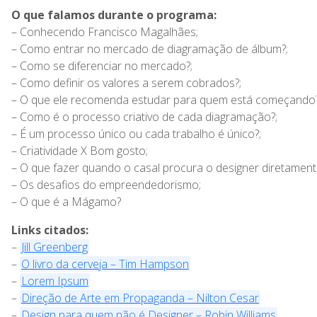
O que falamos durante o programa:
– Conhecendo Francisco Magalhães;
– Como entrar no mercado de diagramação de álbum?;
– Como se diferenciar no mercado?;
– Como definir os valores a serem cobrados?;
– O que ele recomenda estudar para quem está começando?
– Como é o processo criativo de cada diagramação?;
– É um processo único ou cada trabalho é único?;
– Criatividade X Bom gosto;
– O que fazer quando o casal procura o designer diretament
– Os desafios do empreendedorismo;
– O que é a Mágamo?
Links citados:
–
Jill Greenberg
–
O livro da cerveja – Tim Hampson
–
Lorem Ipsum
–
Direção de Arte em Propaganda – Nilton Cesar
–
Design para quem não é Designer – Robin Williams