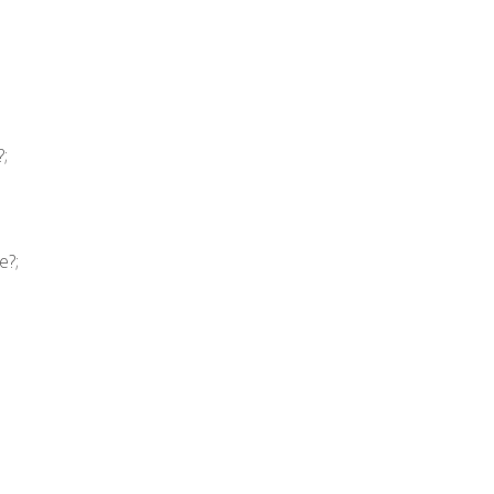
;
e?;