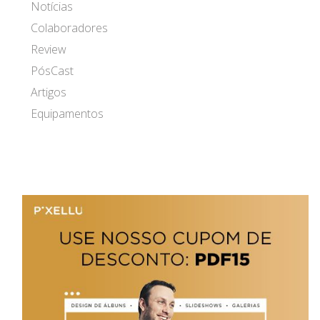
Notícias
Colaboradores
Review
PósCast
Artigos
Equipamentos