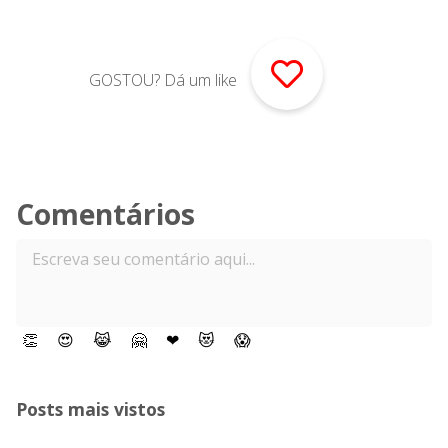
GOSTOU? Dá um like
Comentários
👏
😍
😹
🤗
❤
😻
😱
Posts mais vistos