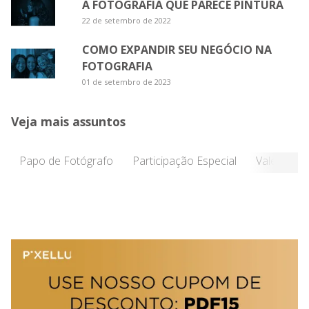
A FOTOGRAFIA QUE PARECE PINTURA
22 de setembro de 2022
COMO EXPANDIR SEU NEGÓCIO NA
FOTOGRAFIA
01 de setembro de 2023
Veja mais assuntos
Papo de Fotógrafo
Participação Especial
Vale a Pen