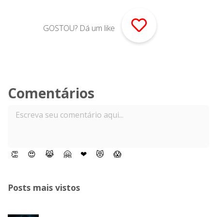
GOSTOU? Dá um like
Comentários
👏
😍
😹
🤗
❤
😻
😱
Posts mais vistos