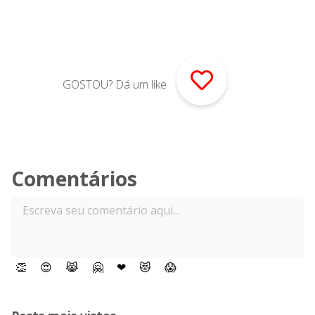
GOSTOU? Dá um like
Comentários
👏
😍
😹
🤗
❤
😻
😱